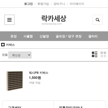
로그인
회원가입
장바구니
마이페이지
|
|
|
옷장
사물함
신발장
골프장 / 당구 큐장
갤러리
키박스
정렬
워시PB 키박스
1,500원
15원 적립
고객센터
무통장입금안내