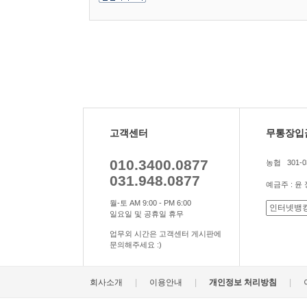
고객센터
무통장입
010.3400.0877
농협 301-03
031.948.0877
예금주 : 윤
월-토 AM 9:00 - PM 6:00
일요일 및 공휴일 휴무
업무외 시간은 고객센터 게시판에
문의해주세요 :)
|
|
|
회사소개
이용안내
개인정보 처리방침