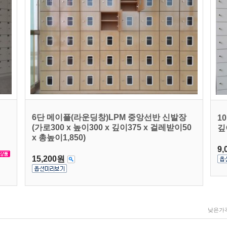
6단 메이플(라운딩창)LPM 중앙선반 신발장
1
(가로300 x 높이300 x 깊이375 x 걸레받이50
깊
x 총높이1,850)
9,
15,200원
낮은가