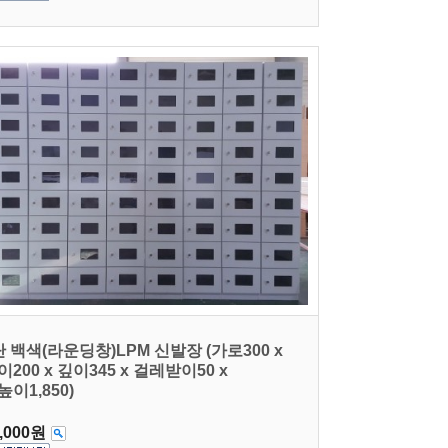
단 백색(라운딩창)LPM 신발장 (가로300 x
이200 x 깊이345 x 걸레받이50 x
높이1,850)
,000원