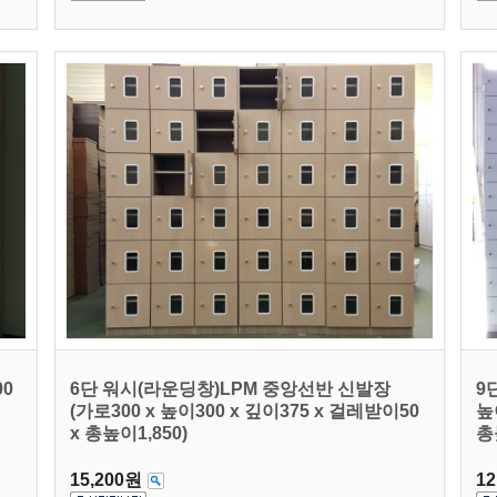
00
6단 워시(라운딩창)LPM 중앙선반 신발장
9
(가로300 x 높이300 x 깊이375 x 걸레받이50
높
x 총높이1,850)
총
15,200원
12