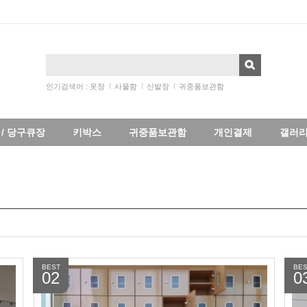
인기검색어 :
옷장
사물함
신발장
귀중품보관함
/ 당구큐장
키박스
귀중품보관함
개인결제
갤러
BEST
BES
02
0