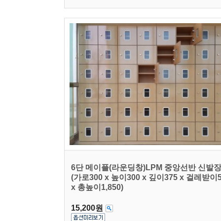
6단 메이플(라운딩창)LPM 중앙선반 신발
(가로300 x 높이300 x 깊이375 x 걸레받이
x 총높이1,850)
15,200원