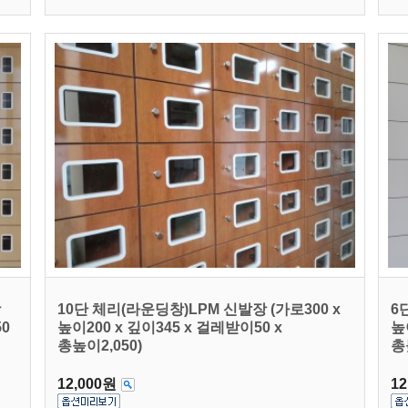
장
10단 체리(라운딩창)LPM 신발장 (가로300 x
6
50
높이200 x 깊이345 x 걸레받이50 x
높
총높이2,050)
총
12,000원
12