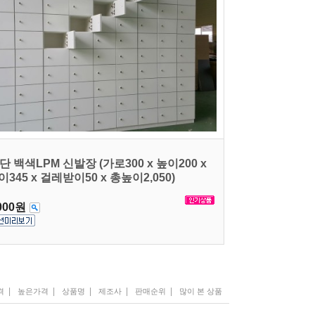
0단 백색LPM 신발장 (가로300 x 높이200 x
이345 x 걸레받이50 x 총높이2,050)
000원
|
|
|
|
|
격
높은가격
상품명
제조사
판매순위
많이 본 상품