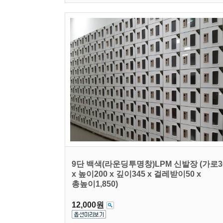
9단 백색(라운딩투명창)LPM 신발장 (가로3
x 높이200 x 깊이345 x 걸레받이50 x
총높이1,850)
12,000원