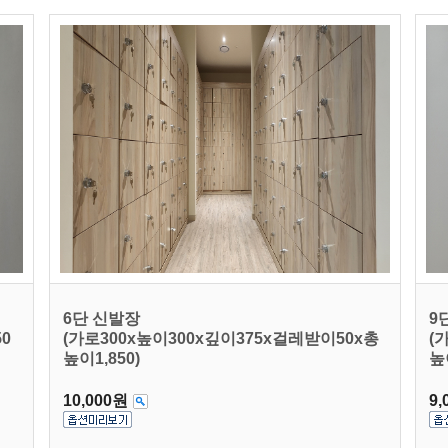
6단 신발장
9
50
(가로300x높이300x깊이375x걸레받이50x총
(
높이1,850)
높
10,000원
9,