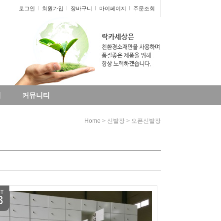
로그인
회원가입
장바구니
마이페이지
주문조회
리
커뮤니티
>
>
Home
신발장
오픈신발장
T
3