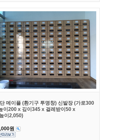
0단 메이플 (환기구 투명창) 신발장 (가로300
 높이200 x 깊이345 x 걸레받이50 x
높이2,050)
,000원