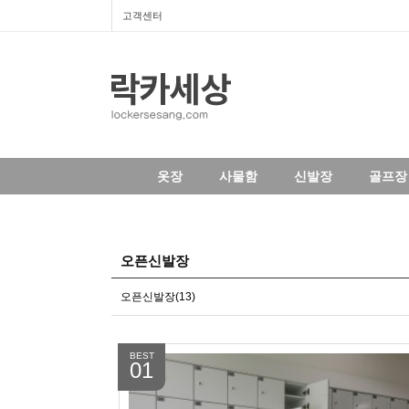
고객센터
옷장
사물함
신발장
골프장 
오픈신발장
오픈신발장(13)
BEST
01