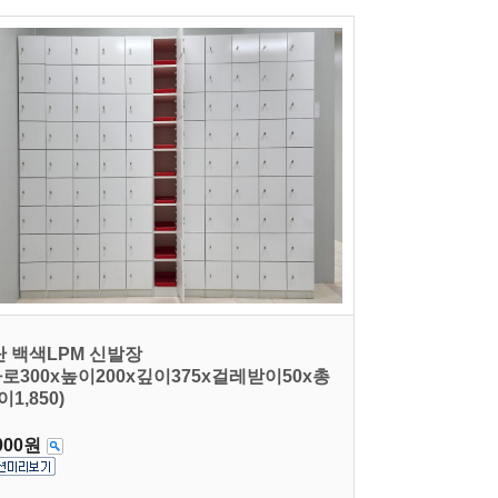
단 백색LPM 신발장
가로300x높이200x깊이375x걸레받이50x총
이1,850)
000원