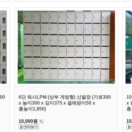
00
6단 워시LPM (상부 개방형) 신발장 (가로300
1
x 높이300 x 깊이375 x 걸레받이50 x
x
총높이1,850)
총
10,000원
15