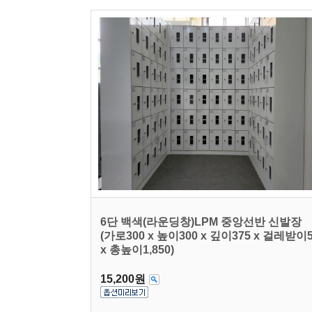
6단 백색(라운딩창)LPM 중앙선반 신발장
(가로300 x 높이300 x 깊이375 x 걸레받이
x 총높이1,850)
15,200원