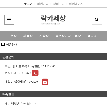
로그인
회원가입
장바구니
마이페이지
|
|
|
옷장
사물함
신발장
골프장 / 당구 큐장
갤러리
이용안내
관련문의
주소 : 경기도 파주시 능안로 37 111-601
전화 :
031-948-0877
메일 :
hc2001h@naver.com
배송안내
배송 방법은 택배 입니다.