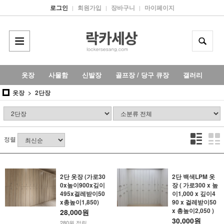
로그인
회원가입
장바구니
마이페이지
|
|
|
옷장
사물함
신발장
골프장 / 당구 큐장
갤러리
옷장
2단장
정렬
2단 옷장 (가로30
2단 백색LPM 옷
0x높이900x깊이
장 ( 가로300 x 높
495x걸레받이50
이1,000 x 깊이4
x총높이1,850)
90 x 걸레받이50
x 총높이2,050 )
28,000원
30,000원
280원 적립