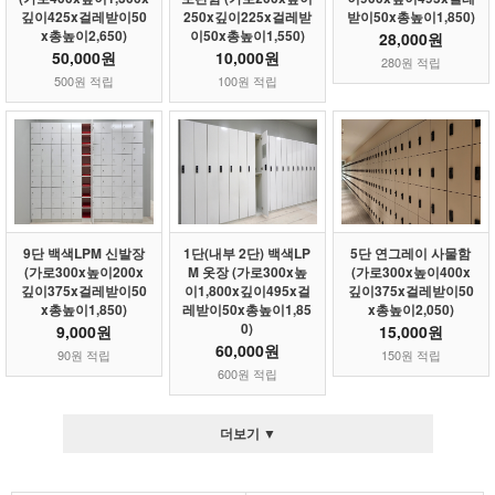
깊이425x걸레받이50
250x깊이225x걸레받
받이50x총높이1,850)
x총높이2,650)
이50x총높이1,550)
28,000원
50,000원
10,000원
280원 적립
500원 적립
100원 적립
9단 백색LPM 신발장
1단(내부 2단) 백색LP
5단 연그레이 사물함
(가로300x높이200x
M 옷장 (가로300x높
(가로300x높이400x
깊이375x걸레받이50
이1,800x깊이495x걸
깊이375x걸레받이50
x총높이1,850)
레받이50x총높이1,85
x총높이2,050)
0)
9,000원
15,000원
60,000원
90원 적립
150원 적립
600원 적립
더보기 ▼