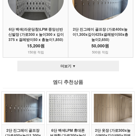
6단 백색(라운딩창)LPM 중앙선반
2단 진그레이 골프장 (가로400x높
신발장 (가로300 x 높이300 x 깊이
이1,300x깊이425x걸레받이50x총
375 x 걸레받이50 x 총높이1,850)
높이2,650)
15,200원
50,000원
150원 적립
500원 적립
더보기 ▼
엠디 추천상품
2단 진그레이 골프장
6단 백색LPM 휴대폰
2단 옷장 (가로300x높
(가로400x높이1,300x
보관함 (가로200x높이
이900x깊이495x걸레