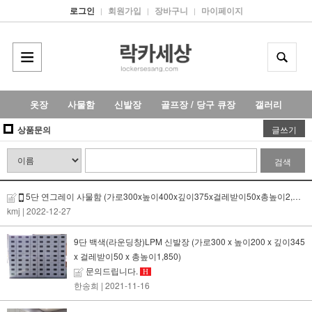
로그인
회원가입
장바구니
마이페이지
|
|
|
옷장
사물함
신발장
골프장 / 당구 큐장
갤러리
상품문의
글쓰기
검색
5단 연그레이 사물함 (가로300x높이400x깊이375x걸레받이50x총높이2,050) 대량구매
kmj
| 2022-12-27
9단 백색(라운딩창)LPM 신발장 (가로300 x 높이200 x 깊이345
x 걸레받이50 x 총높이1,850)
문의드립니다.
H
한송희
| 2021-11-16