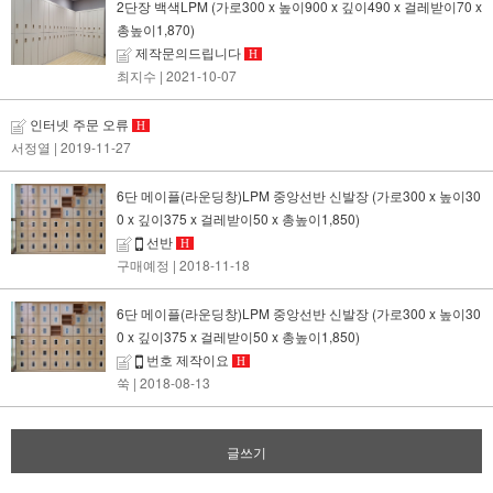
2단장 백색LPM (가로300 x 높이900 x 깊이490 x 걸레받이70 x
총높이1,870)
제작문의드립니다
H
최지수
| 2021-10-07
인터넷 주문 오류
H
서정열
| 2019-11-27
6단 메이플(라운딩창)LPM 중앙선반 신발장 (가로300 x 높이30
0 x 깊이375 x 걸레받이50 x 총높이1,850)
선반
H
구매예정
| 2018-11-18
6단 메이플(라운딩창)LPM 중앙선반 신발장 (가로300 x 높이30
0 x 깊이375 x 걸레받이50 x 총높이1,850)
번호 제작이요
H
쑥
| 2018-08-13
글쓰기