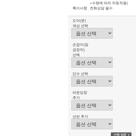
+수량에 따라 차등적용)
특이사항
전화상담 필수
도어(문)
색상 선택
손잡이(잠
금장치)
선택
단수 선택
라운딩창
추가
선반 추가