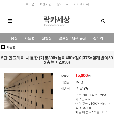
로그인
회원가입
장바구니
마이페이지
|
|
|
옷장
사물함
신발장
골프장 / 당구 큐장
갤러리
사물함
5단 연그레이 사물함 (가로300x높이400x깊이375x걸레받이50
x총높이2,050)
15,000
상품가
원
적립금
150원
배송비
(착불)
모든 판매가격은 1칸당
가격입니다.
대량 구매 : 100칸 이상 가
격 조정가능
화물 배송료 : 착불 (지역