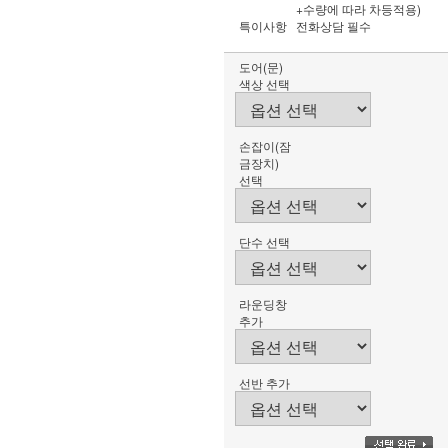
+수량에 따라 차등적용)
특이사항
전화상담 필수
도어(문)
색상 선택
손잡이(잠
금장치)
선택
단수 선택
라운딩창
추가
선반 추가