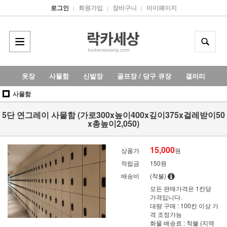
로그인
회원가입
장바구니
마이페이지
|
|
|
옷장
사물함
신발장
골프장 / 당구 큐장
갤러리
사물함
5단 연그레이 사물함 (가로300x높이400x깊이375x걸레받이50
x총높이2,050)
15,000
상품가
원
적립금
150원
배송비
(착불)
모든 판매가격은 1칸당
가격입니다.
대량 구매 : 100칸 이상 가
격 조정가능
화물 배송료 : 착불 (지역