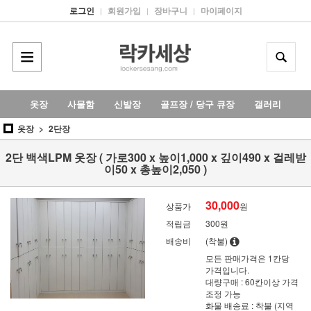
로그인
회원가입
장바구니
마이페이지
|
|
|
옷장
사물함
신발장
골프장 / 당구 큐장
갤러리
옷장
2단장
2단 백색LPM 옷장 ( 가로300 x 높이1,000 x 깊이490 x 걸레받
이50 x 총높이2,050 )
30,000
상품가
원
적립금
300원
배송비
(착불)
모든 판매가격은 1칸당
가격입니다.
대량구매 : 60칸이상 가격
조정 가능
화물 배송료 : 착불 (지역